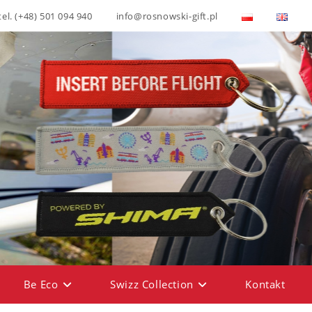
tel. (+48) 501 094 940
info@rosnowski-gift.pl
Be Eco
Swizz Collection
Kontakt