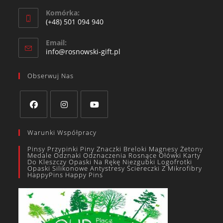
Komórka:
(+48) 501 094 940​
Email:
info@rosnowski-gift.pl
Obserwuj Nas
Warunki Współpracy
Pinsy Przypinki Piny Znaczki Breloki Magnesy Żetony
Medale Odznaki Odznaczenia Rosnące Ołówki Karty
Do Kleszczy Opaski Na Rękę Niezgubki Logofrotki
Opaski Silikonowe Antystresy Ściereczki Z Mikrofibry
HappyPins Happy Pins