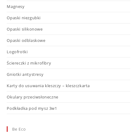
Magnesy
Opaski niezgubki
Opaski silikonowe
Opaski odblaskowe
Logofrotki
Ściereczki z mikrofibry
Gniotki antystresy
Karty do usuwania kleszczy – kleszczkarta
Okulary przeciwsłoneczne
Podkładka pod mysz 3w1
Be Eco