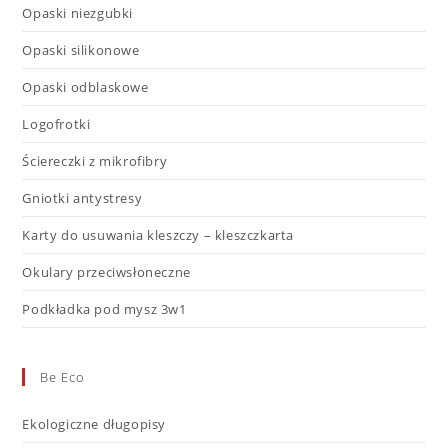
Opaski niezgubki
Opaski silikonowe
Opaski odblaskowe
Logofrotki
Ściereczki z mikrofibry
Gniotki antystresy
Karty do usuwania kleszczy – kleszczkarta
Okulary przeciwsłoneczne
Podkładka pod mysz 3w1
Be Eco
Ekologiczne długopisy