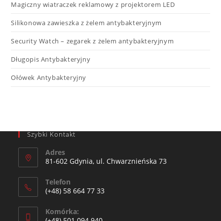
Magiczny wiatraczek reklamowy z projektorem LED​
Silikonowa zawieszka z żelem antybakteryjnym
Security Watch – zegarek z żelem antybakteryjnym
Długopis Antybakteryjny
Ołówek Antybakteryjny
Szybki Kontakt
Adres
81-602 Gdynia, ul. Chwarznieńska 73
Telefon
(+48) 58 664 77 33
Komórka:
(+48) 501 094 940​