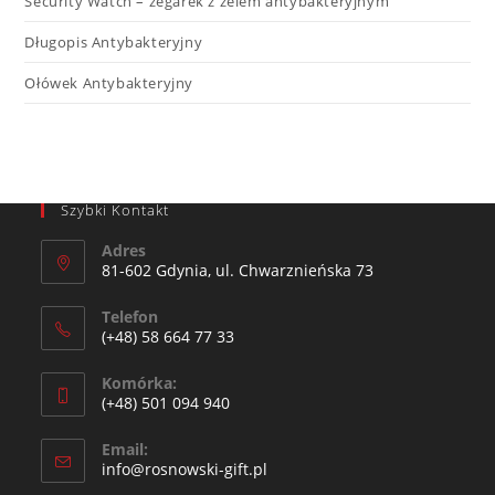
Security Watch – zegarek z żelem antybakteryjnym
Długopis Antybakteryjny
Ołówek Antybakteryjny
Szybki Kontakt
Adres
81-602 Gdynia, ul. Chwarznieńska 73
Telefon
(+48) 58 664 77 33
Komórka:
(+48) 501 094 940​
Email:
info@rosnowski-gift.pl