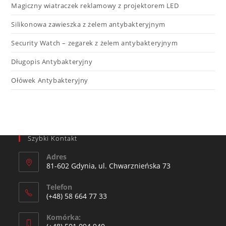
Magiczny wiatraczek reklamowy z projektorem LED​
Silikonowa zawieszka z żelem antybakteryjnym
Security Watch – zegarek z żelem antybakteryjnym
Długopis Antybakteryjny
Ołówek Antybakteryjny
Szybki Kontakt
Adres
81-602 Gdynia, ul. Chwarznieńska 73
Telefon
(+48) 58 664 77 33
Komórka: