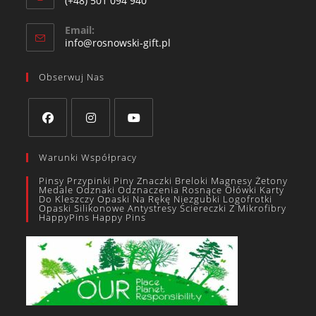
(+48) 501 094 940​
Email:
info@rosnowski-gift.pl
Obserwuj Nas
Warunki Współpracy
Pinsy Przypinki Piny Znaczki Breloki Magnesy Żetony
Medale Odznaki Odznaczenia Rosnące Ołówki Karty
Do Kleszczy Opaski Na Rękę Niezgubki Logofrotki
Opaski Silikonowe Antystresy Ściereczki Z Mikrofibry
HappyPins Happy Pins