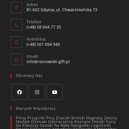
Adres
81-602 Gdynia, ul. Chwarznieńska 73
Telefon
(+48) 58 664 77 33
Komórka:
(+48) 501 094 940​
Email:
info@rosnowski-gift.pl
Obserwuj Nas
Warunki Współpracy
Pinsy Przypinki Piny Znaczki Breloki Magnesy Żetony
Medale Odznaki Odznaczenia Rosnące Ołówki Karty
Do Kleszczy Opaski Na Rękę Niezgubki Logofrotki