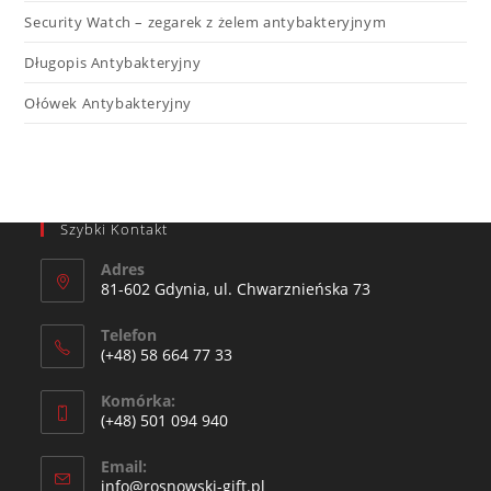
Security Watch – zegarek z żelem antybakteryjnym
Długopis Antybakteryjny
Ołówek Antybakteryjny
Szybki Kontakt
Adres
81-602 Gdynia, ul. Chwarznieńska 73
Telefon
(+48) 58 664 77 33
Komórka:
(+48) 501 094 940​
Email:
info@rosnowski-gift.pl